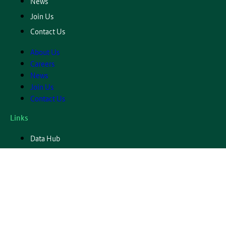
News
Join Us
Contact Us
About Us
Careers
News
Join Us
Contact Us
Links
Data Hub
Resource Hub
Data Hub
Resource Hub
Financial Alliance for Women
165 Court Street # 333,
Brooklyn, New York, 11201